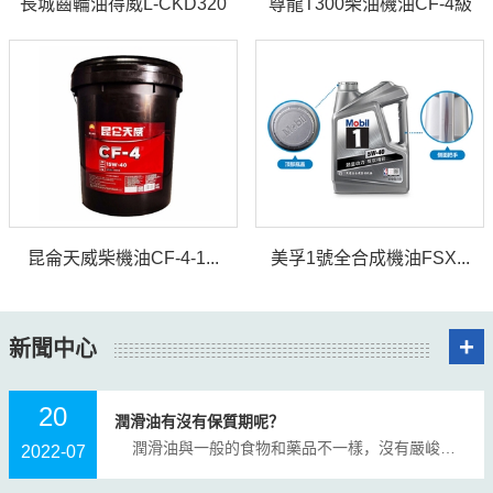
長城齒輪油得威L-CKD320
尊龍T300柴油機油CF-4級
昆侖天威柴機油CF-4-1...
美孚1號全合成機油FSX...
+
新聞中心
20
潤滑油有沒有保質期呢？
潤滑油與一般的食物和藥品不一樣，沒有嚴峻意義上的儲存保質期。潤滑油的保質期要根據存儲條件而定。但是，為了使客戶對存儲時間有個的知道，一般會說潤滑油保質期為3-5年。 當然，這...
2022-07