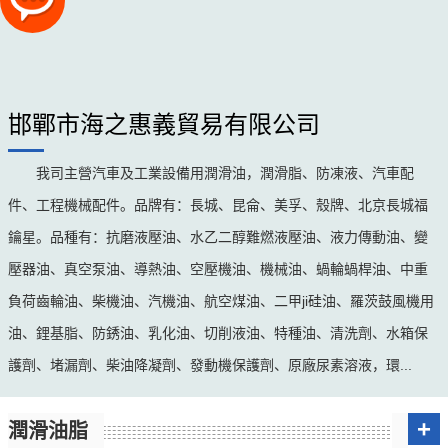
邯鄲市海之惠義貿易有限公司
我司主營汽車及工業設備用潤滑油，潤滑脂、防凍液、汽車配
件、工程機械配件。品牌有：長城、昆侖、美孚、殼牌、北京長城福
鑰星。品種有：抗磨液壓油、水乙二醇難燃液壓油、液力傳動油、變
壓器油、真空泵油、導熱油、空壓機油、機械油、蝸輪蝸桿油、中重
負荷齒輪油、柴機油、汽機油、航空煤油、二甲ji硅油、羅茨鼓風機用
油、鋰基脂、防銹油、乳化油、切削液油、特種油、清洗劑、水箱保
護劑、堵漏劑、柴油降凝劑、發動機保護劑、原廠尿素溶液，環...
+
潤滑油脂