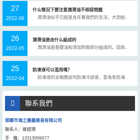
27
什么情況下要注意潤滑油不相容問題
潤滑油似乎已經是充斥著我們的生活，大到給機器設備潤滑，小到給門鎖潤滑。有些客戶在使用該產品的過程中，會考慮把幾種潤滑油混在一起用。但是這種做法我們是要不建議試用的。所以在這里我們就來說說...
2022-06
26
潤滑油是由什么組成的
潤滑油是基礎油和添加劑兩部分組成的。因為單靠基礎油并不能滿足發動機油諸多的性能要求，基礎油是從石油中提煉的精選成份，具有基本的粘度特征，而添加劑是化學物質，用以改善和提高機油的品質。 &n...
2022-05
25
防凍液可以混用嗎？
防凍液的全稱應該叫防凍冷卻液，意為有防凍功能的冷卻液。防凍液可以防止在寒冷冬季停車時冷卻液結冰而脹裂散熱器和凍壞發動機氣缸體或蓋。許多人認為防凍液只是冬天才使用，但我們要糾正這個誤解，其...
2022-04
聯系我們
邯鄲市海之惠義貿易有限公司
聯系人：
崔經理
手 機：
13313006677