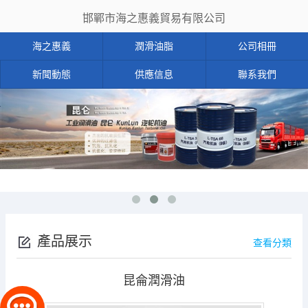
邯鄲市海之惠義貿易有限公司
海之惠義
潤滑油脂
公司相冊
新聞動態
供應信息
聯系我們
產品展示
查看分類
昆侖潤滑油