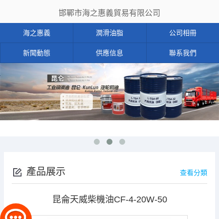
邯鄲市海之惠義貿易有限公司
海之惠義
潤滑油脂
公司相冊
新聞動態
供應信息
聯系我們
產品展示
查看分類
昆侖天威柴機油CF-4-20W-50