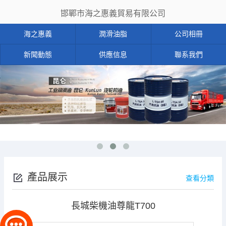
邯鄲市海之惠義貿易有限公司
海之惠義
潤滑油脂
公司相冊
新聞動態
供應信息
聯系我們
產品展示
查看分類
長城柴機油尊龍T700