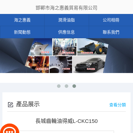
邯鄲市海之惠義貿易有限公司
海之惠義
潤滑油脂
公司相冊
新聞動態
供應信息
聯系我們
產品展示
查看分類
長城齒輪油得威L-CKC150