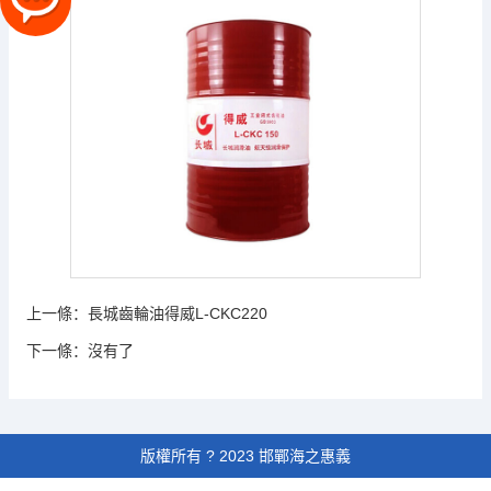
上一條：
長城齒輪油得威L-CKC220
下一條：
沒有了
版權所有 ? 2023 邯鄲海之惠義