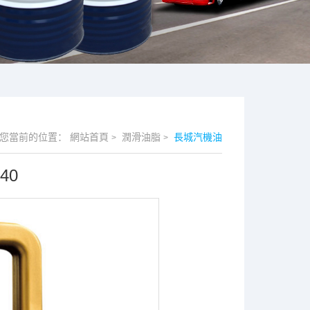
您當前的位置：
網站首頁
潤滑油脂
長城汽機油
>
>
40