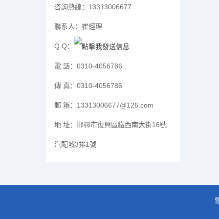
咨詢熱線：
13313006677
聯系人：
崔經理
Q Q：
電 話：
0310-4056786
傳 真：
0310-4056786
郵 箱：
13313006677@126.com
地 址：
邯鄲市復興區鐵西南大街16號
汽配城3排1號