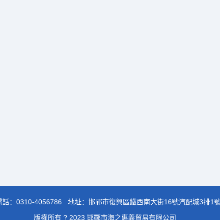
電話：
0310-4056786
地址：邯鄲市復興區鐵西南大街16號汽配城3排1
版權所有 ? 2023 邯鄲市海之惠義貿易有限公司