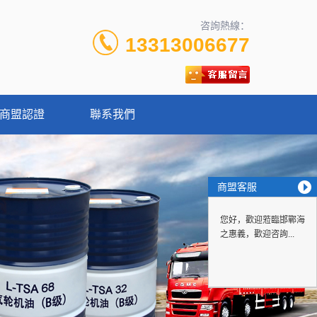
咨詢熱線：
13313006677
商盟認證
聯系我們
商盟客服
您好，歡迎蒞臨邯鄲海
之惠義，歡迎咨詢...