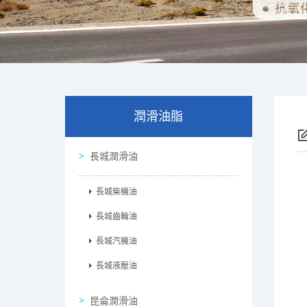
潤滑油脂
長城潤滑油
長城柴機油
長城齒輪油
長城汽機油
長城液壓油
昆侖潤滑油