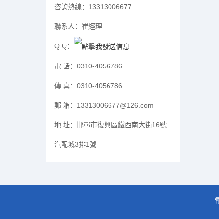
咨詢熱線：
13313006677
聯系人：
崔經理
Q Q：
電 話：
0310-4056786
傳 真：
0310-4056786
郵 箱：
13313006677@126.com
地 址：
邯鄲市復興區鐵西南大街16號
汽配城3排1號