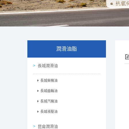
潤滑油脂
長城潤滑油
長城柴機油
長城齒輪油
長城汽機油
長城液壓油
昆侖潤滑油