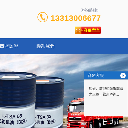
咨詢熱線：
13313006677
商盟認證
聯系我們
商盟客服
您好，歡迎蒞臨邯鄲海
之惠義，歡迎咨詢...