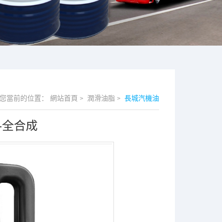
您當前的位置：
網站首頁
潤滑油脂
長城汽機油
>
>
0-全合成