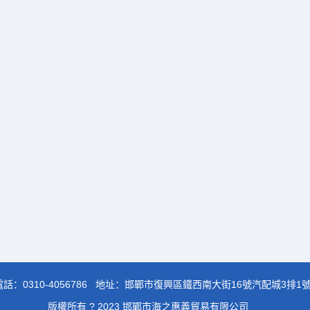
電話：
0310-4056786
地址：邯鄲市復興區鐵西南大街16號汽配城3排1
版權所有 ? 2023 邯鄲市海之惠義貿易有限公司