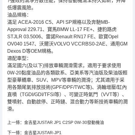
?強效的清凈分散性能，保持發動機清潔持久如新，并降
低爆震風險。
油品規格：
滿足 ACEA-2016 C5、API SP規格以及奔馳MB-
Approval 229.71、寶馬BMW LL-17 FE+、捷豹路虎
STJLR 03.5006、雷諾Renault RN17 FE、歐寶Opel
OV040 1547、沃爾沃VOLVO VCCRBS0-2AE、通用GM
Dexos D等OEM規格。
適配車型：
滿足國六(及以下)排放車輛潤滑需求，適用于要求使用
0W-20黏度油品的各類歐系、亞美系等汽油版及柴油版輕
型豪華轎車、SUV、MPV等車輛的潤滑；尤其適用于采
用各類尾氣排放技術(GPF/DPF/TWC等)、渦輪增壓/缸內
直噴（TGDI/GDI/TFSI等）、可變正時氣門（VVT等）、
雙噴射、自動啟停、正時鏈、混合動力等新技術車輛的潤
滑。
上一條：
金吉星JUSTAR JP1 C2SP 0W-30發動機油
下一條：
金吉星JUSTAR-JP1