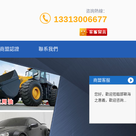
咨詢熱線：
13313006677
商盟認證
聯系我們
商盟客服
您好，歡迎蒞臨邯鄲海
之惠義，歡迎咨詢...