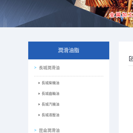
潤滑油脂
長城潤滑油
長城柴機油
長城齒輪油
長城汽機油
長城液壓油
昆侖潤滑油