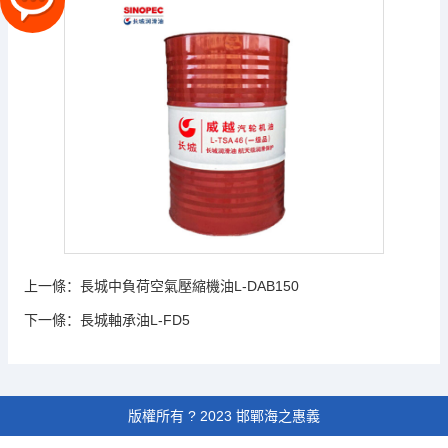
上一條：
長城中負荷空氣壓縮機油L-DAB150
下一條：
長城軸承油L-FD5
版權所有 ? 2023 邯鄲海之惠義