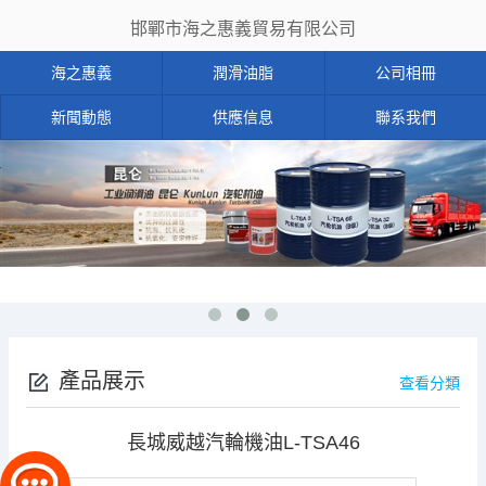
邯鄲市海之惠義貿易有限公司
海之惠義
潤滑油脂
公司相冊
新聞動態
供應信息
聯系我們
產品展示
查看分類
長城威越汽輪機油L-TSA46