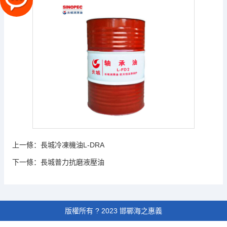
上一條：
長城冷凍機油L-DRA
下一條：
長城普力抗磨液壓油
版權所有 ? 2023 邯鄲海之惠義