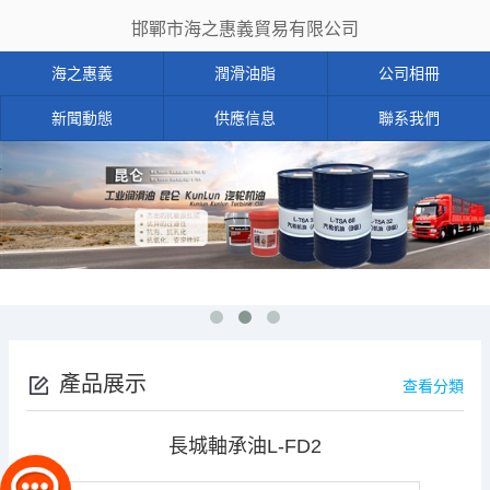
邯鄲市海之惠義貿易有限公司
海之惠義
潤滑油脂
公司相冊
新聞動態
供應信息
聯系我們
產品展示
查看分類
長城軸承油L-FD2