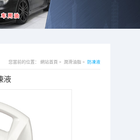
您當前的位置：
網站首頁
潤滑油脂
防凍液
>
>
凍液