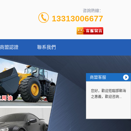
咨詢熱線：
13313006677
商盟認證
聯系我們
商盟客服
您好，歡迎蒞臨邯鄲海
之惠義，歡迎咨詢...