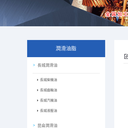
潤滑油脂
長城潤滑油
長城柴機油
長城齒輪油
長城汽機油
長城液壓油
昆侖潤滑油