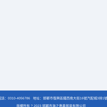
電話：
0310-4056786
地址：邯鄲市復興區鐵西南大街16號汽配城3排1
版權所有 ? 2023 邯鄲市海之惠義貿易有限公司