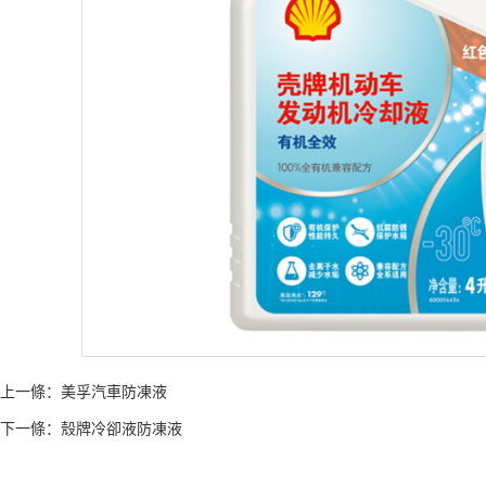
上一條：
美孚汽車防凍液
下一條：
殼牌冷卻液防凍液