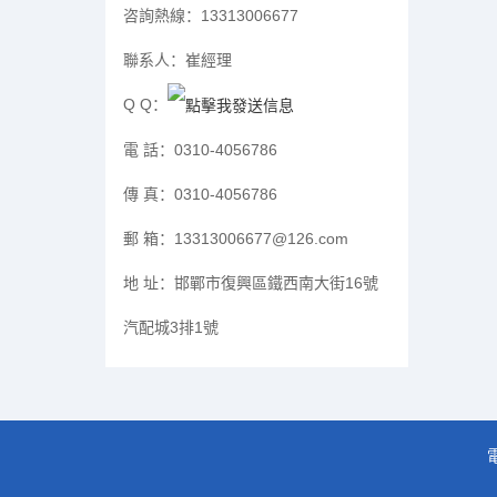
咨詢熱線：
13313006677
聯系人：
崔經理
Q Q：
電 話：
0310-4056786
傳 真：
0310-4056786
郵 箱：
13313006677@126.com
地 址：
邯鄲市復興區鐵西南大街16號
汽配城3排1號