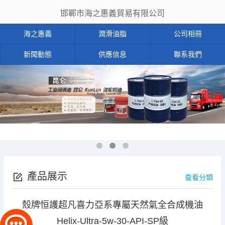
邯鄲市海之惠義貿易有限公司
海之惠義
潤滑油脂
公司相冊
新聞動態
供應信息
聯系我們
產品展示
查看分類
殼牌恒護超凡喜力亞系專屬天然氣全合成機油
Helix-Ultra-5w-30-API-SP級