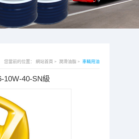
您當前的位置：
網站首頁
潤滑油脂
車輛用油
>
>
0W-40-SN級