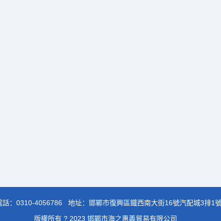
電話：
0310-4056786
地址：邯鄲市復興區鐵西南大街16號汽配城3排1
版權所有 ? 2023 邯鄲市海之惠義貿易有限公司