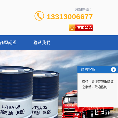
咨詢熱線：
13313006677
商盟認證
聯系我們
商盟客服
您好，歡迎蒞臨邯鄲海
之惠義，歡迎咨詢...