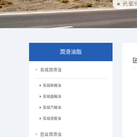
潤滑油脂
長城潤滑油
長城柴機油
長城齒輪油
長城汽機油
長城液壓油
昆侖潤滑油