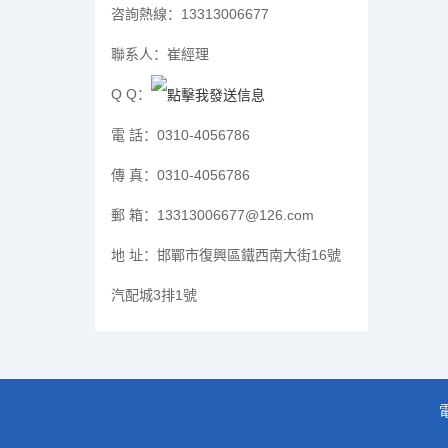
咨詢熱線：
13313006677
聯系人：
崔經理
Q Q：
電 話：
0310-4056786
傳 真：
0310-4056786
郵 箱：
13313006677@126.com
地 址：
邯鄲市復興區鐵西南大街16號
汽配城3排1號