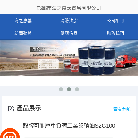
邯鄲市海之惠義貿易有限公司
海之惠義
潤滑油脂
公司相冊
新聞動態
供應信息
聯系我們
產品展示
查看分類
殼牌可耐壓重負荷工業齒輪油S2G100