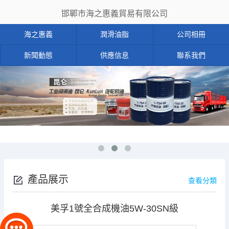
邯鄲市海之惠義貿易有限公司
海之惠義
潤滑油脂
公司相冊
新聞動態
供應信息
聯系我們
產品展示
查看分類
美孚1號全合成機油5W-30SN級