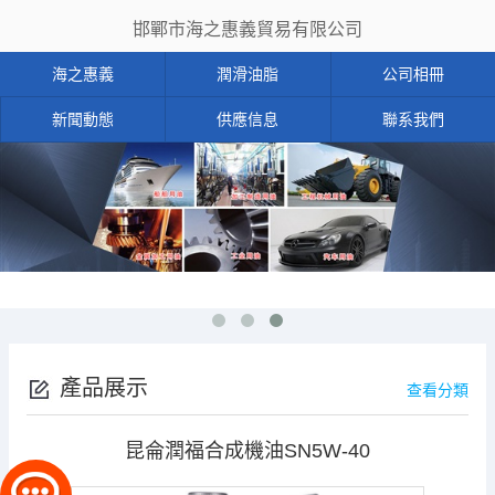
邯鄲市海之惠義貿易有限公司
海之惠義
潤滑油脂
公司相冊
新聞動態
供應信息
聯系我們
產品展示
查看分類
昆侖潤福合成機油SN5W-40