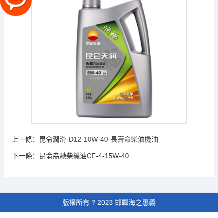
上一條：
昆侖潤滑-D12-10W-40-長壽命柴油機油
下一條：
昆侖劦馳柴機油CF-4-15W-40
版權所有 ? 2023 邯鄲海之惠義