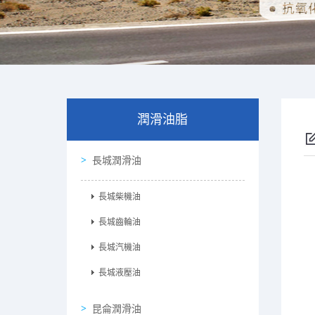
潤滑油脂
長城潤滑油
長城柴機油
長城齒輪油
長城汽機油
長城液壓油
昆侖潤滑油