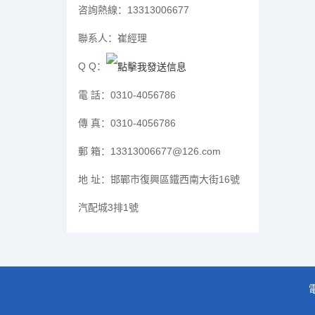
咨詢熱線：
13313006677
聯系人：
崔經理
Q Q：
電 話：
0310-4056786
傳 真：
0310-4056786
郵 箱：
13313006677@126.com
地 址：
邯鄲市復興區鐵西南大街16號
汽配城3排1號