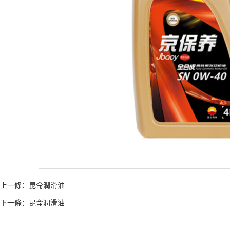
上一條：
昆侖潤滑油
下一條：
昆侖潤滑油