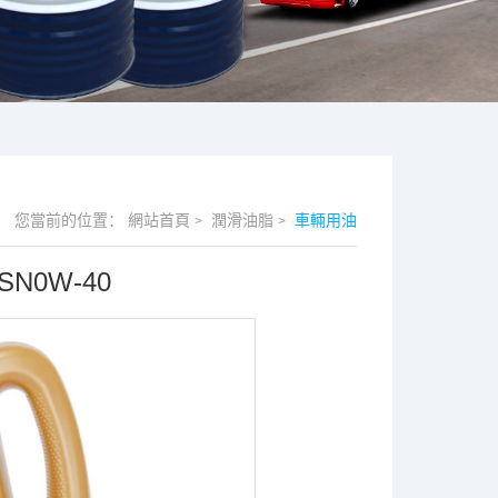
您當前的位置：
網站首頁
潤滑油脂
車輛用油
>
>
0W-40