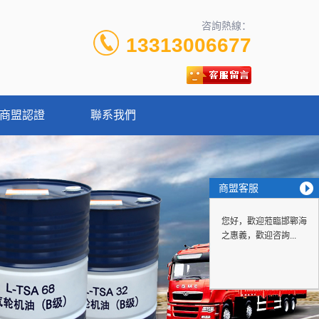
咨詢熱線：
13313006677
商盟認證
聯系我們
商盟客服
您好，歡迎蒞臨邯鄲海
之惠義，歡迎咨詢...