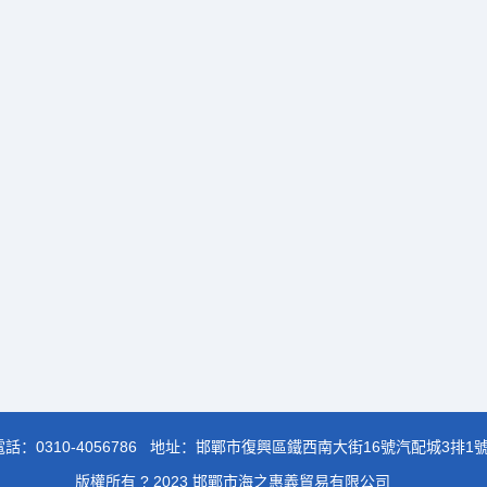
電話：
0310-4056786
地址：邯鄲市復興區鐵西南大街16號汽配城3排1
版權所有 ? 2023 邯鄲市海之惠義貿易有限公司