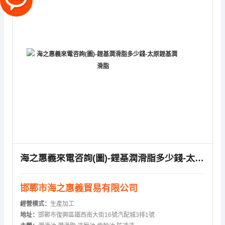
海之惠義來電咨詢(圖)-鋰基潤滑脂多少錢-太原鋰基潤滑脂
邯鄲市海之惠義貿易有限公司
經營模式：
生產加工
地址：
邯鄲市復興區鐵西南大街16號汽配城3排1號