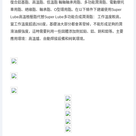
復合鋁基脂、高溫脂、低溫脂 輪軸軸承用脂、多功能潤滑脂、電動摩托
車用脂、絕緣脂、軸承脂、O型環用脂。在以下條件下建議使用Super
Lube高溫極壓脂代替Super Lube多功能合成潤滑脂： 工作溫度較高，
當工作溫度超過260度，基礎油大部分都會蒸發掉，不能形成足夠的潤
滑油膜強度，這時需要利用一些固體添加劑如鉛、鋁、銅和鉬等。主要
應用環境：高溫爐、自動焊接設備和純氧環境。