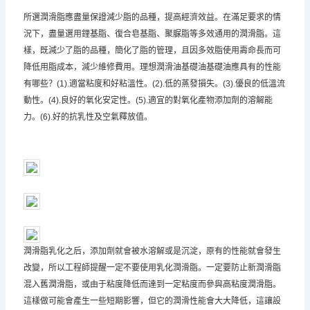
所選潤滑脂應盡量保證減少脂的品種，提高經濟效益。在滿足要求的情
況下，盡量選用鋰基脂、復合皂基脂、聚脲脂等多效通用的潤滑脂。這
樣，既減少了脂的品種，簡化了脂的管理，且因多效脂使用壽命長而可
降低用脂成本，減少維修費用。理想潤滑油基礎油基礎油應具有的性能
有哪些？(1).適當粘度和好粘溫性。(2).低的蒸發損失。(3).優良的低溫流
動性。(4).良好的氧化安定性。(5).適宜的對氧化產物添加劑的溶解能
力。(6).好的抗乳性及空氣釋放值。
潤滑脂乳化之后，添加劑就會被水溶解或是沉淀，原有的性能就會發生
改變，所以工程師提醒一定不要使用乳化潤滑脂。一定要防止新潤滑脂
混入舊潤滑脂，或由于粘度降低而達到一定粘度而參與高粘度潤滑脂。
這樣做可能會產生一些短期影響，但它的潤滑性能會大大降低，這讓設