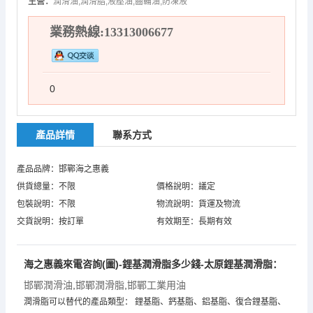
主營：
潤滑油,潤滑脂,液壓油,齒輪油,防凍液
業務熱線:13313006677
0
產品詳情
聯系方式
產品品牌：邯鄲海之惠義
供貨總量：不限
價格說明：議定
包裝說明：不限
物流說明：貨運及物流
交貨說明：按訂單
有效期至：長期有效
海之惠義來電咨詢(圖)-鋰基潤滑脂多少錢-太原鋰基潤滑脂：
邯鄲潤滑油
,
邯鄲潤滑脂
,
邯鄲工業用油
潤滑脂可以替代的產品類型： 鋰基脂、鈣基脂、鋁基脂、復合鋰基脂、