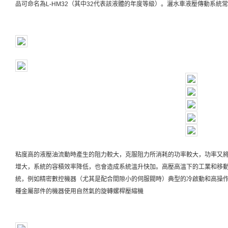
品可命名為L-HM32（其中32代表該液體的年度等級）。灑水車液壓傳動系統
粘度高的液壓油流動時產生的阻力較大，克服阻力所消耗的功率較大，功率又
增大，系統的容積效率降低，也會造成系統溫升快加。高壓高溫下的工業和移
統，例如精密數控機器（尤其是配合間隙小的伺服閥時）典型的冷啟動和高操
種金屬部件的機器使用自然氣的旋轉螺桿壓縮機