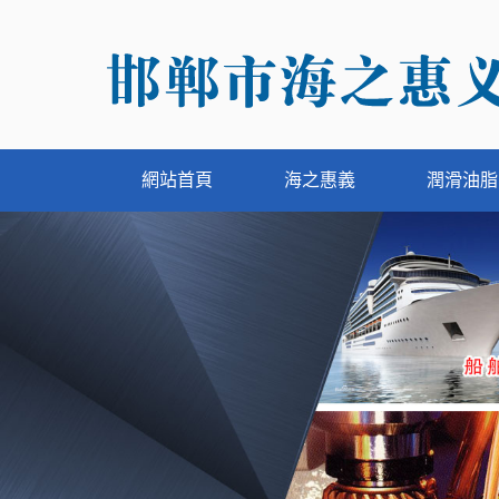
網站首頁
海之惠義
潤滑油脂