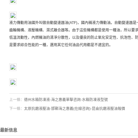
液力傳動用油國外叫做自動變速器油(ATF)，國內稱液力傳動油。自動變速器
齒輪機構、液壓機構、濕式離合器等。由于這些機構都是使用一種油，所以要
低溫流動性，內燃機油的清凈分散性，以及優良的防止氧化安定性、抗泡性、
是要求綜合性能的一種，選用其它任何油品代用都是不適宜的。
上一條：
德州水箱防凍液-海之惠義單擊咨詢-水箱防凍液型號
下一條：
太原抗磨液壓油-邯鄲海之惠義(在線咨詢)-昆侖抗磨液壓油報價
最新信息