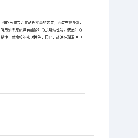
是一種以液體為介質轉換能量的裝置，內裝有變矩器、
求所用油品應該具有齒輪油的抗燒結性能，液壓油的
防銹性，耐橡校的密封性等，因此，該油在潤滑油中