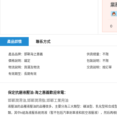
業務
0
產品詳情
聯系方式
產品品牌：邯鄲海之惠義
供貨總量：不限
價格說明：議定
包裝說明：不限
物流說明：貨運及物流
交貨說明：按訂單
有效期至：長期有效
保定抗磨液壓油-海之惠義歡迎來電：
邯鄲潤滑油
,
邯鄲潤滑脂
,
邯鄲工業用油
液壓油的品種液壓油的品種很多，主要分為三大類型：礦油型、乳化型和合成型
類，其中h組為液壓系統用液（暫不包括汽車剎車液和航空液壓液），然后再根