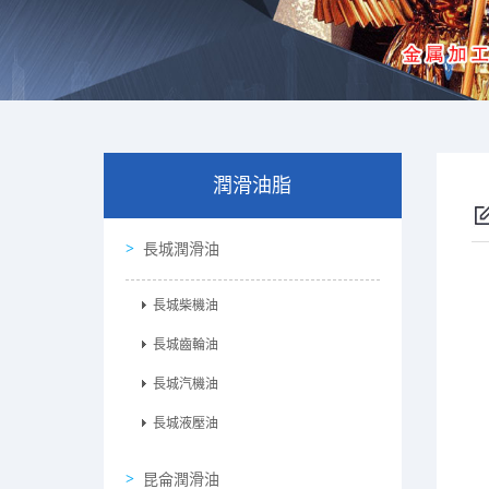
潤滑油脂
長城潤滑油
長城柴機油
長城齒輪油
長城汽機油
長城液壓油
昆侖潤滑油