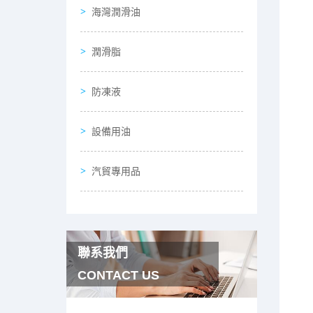
海灣潤滑油
潤滑脂
防凍液
設備用油
汽貿專用品
聯系我們
CONTACT US