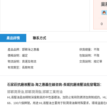
業務
0
產品詳情
聯系方式
產品品牌：邯鄲海之惠義
供貨總量：不限
價格說明：議定
包裝說明：不限
物流說明：貨運及物流
交貨說明：按訂單
有效期至：長期有效
石家莊抗磨液壓油-海之惠義在線咨詢-長城抗磨液壓油批發電話：
邯鄲潤滑油
,
邯鄲潤滑脂
,
邯鄲工業用油
HL液壓油是由精制深度較高的中性基礎油，加防止氧和防銹添加劑制成的。HL液壓
68、100六個牌號。用途:HL液壓油主要用于對潤滑油無特殊要求，環境溫度