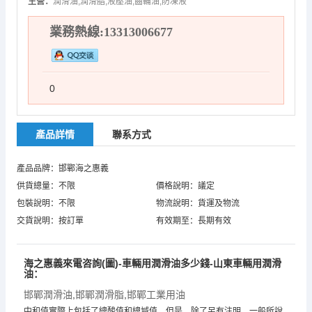
主營：
潤滑油,潤滑脂,液壓油,齒輪油,防凍液
業務熱線:13313006677
0
產品詳情
聯系方式
產品品牌：邯鄲海之惠義
供貨總量：不限
價格說明：議定
包裝說明：不限
物流說明：貨運及物流
交貨說明：按訂單
有效期至：長期有效
海之惠義來電咨詢(圖)-車輛用潤滑油多少錢-山東車輛用潤滑
油：
邯鄲潤滑油
,
邯鄲潤滑脂
,
邯鄲工業用油
中和值實際上包括了總酸值和總堿值。但是，除了另有注明，一般所說