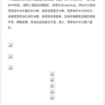
的'中和值'，實際上僅是指'總酸值'，其單位也mgKOH/g。然后水分是指
潤滑油中含水量的百分數，通常是重量百分數。潤滑油中水分的存在，
會破壞潤滑油形成的油膜，使潤滑效果變差，加速有機酸對金屬的腐蝕
作用，銹蝕設備，使油品容易產生沉渣。總之，潤滑油中水分越少越
好。