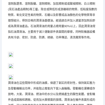
溶劑脫瀝青、溶劑脫蠟、溶劑精制、加氫精制或或酸堿精制、白土精制
(見石油產品精制)等工藝，除去或降低形成游離碳的物質、低粘度指數的
物質、氧化安定性差的物質、石蠟以及影響成品油顏色的化學物質等非
理想組分，得到合格的潤滑油基礎油，經過調合并加入適當添加劑后即
成為潤滑油產品。石油潤滑油的用量占總用量90%以上，因此潤滑油常
指石油潤滑油。主要用于減少運動部件表面間的摩擦，同時對機器設備
具有冷卻、密封、防腐、防銹、絕緣、功率傳送、清洗雜質等作用。
潤滑油在這些間隙中形成的油膜，保證了氣缸的密封性，保持氣缸壓力
及發動機輸出功率，并能阻止廢氣向下竄入曲軸箱。發動機在運轉或存
放時，大氣、潤滑油、燃油中的水分以及燃燒產生的酸性氣體，會對機
件造成腐蝕和銹蝕，從而加大摩擦面的損壞。潤滑油在機件表面形成的